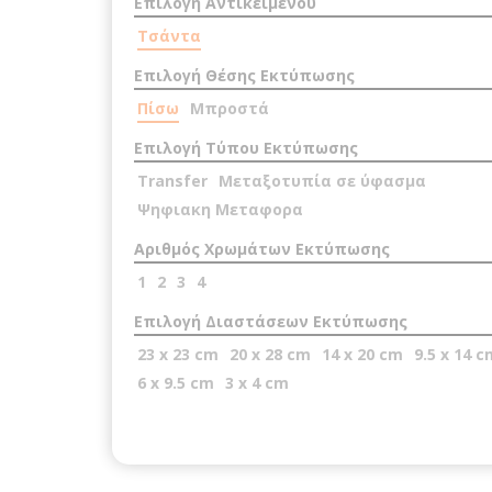
Επιλογή Αντικειμένου
Τσάντα
Επιλογή Θέσης Εκτύπωσης
Πίσω
Μπροστά
Επιλογή Τύπου Εκτύπωσης
Transfer
Μεταξοτυπία σε ύφασμα
Ψηφιακη Μεταφορα
Αριθμός Χρωμάτων Εκτύπωσης
1
2
3
4
Επιλογή Διαστάσεων Εκτύπωσης
23 x 23 cm
20 x 28 cm
14 x 20 cm
9.5 x 14 c
6 x 9.5 cm
3 x 4 cm