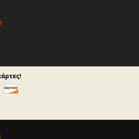
Σ
κάρτες!
!