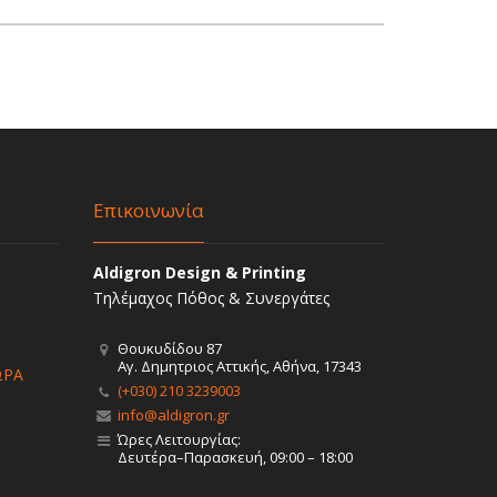
Επικοινωνία
Aldigron Design & Printing
Τηλέμαχος Πόθος & Συνεργάτες
Θουκυδίδου 87
Αγ. Δημητριος Αττικής, Αθήνα, 17343
ΩΡΑ
(+030) 210 3239003
info@aldigron.gr
Ώρες Λειτουργίας:
Δευτέρα–Παρασκευή, 09:00 – 18:00