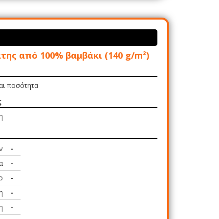
ης από 100% βαμβάκι (140 g/m²)
και ποσότητα
ς
η
ν
-
α
-
ο
-
η
-
η
-