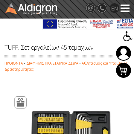
TUFF. Σετ εργαλείων 45 τεμαχίων
ΠΡΟΪΟΝΤΑ
•
ΔΙΑΦΗΜΙΣΤΙΚΑ ΕΤΑΙΡΙΚΑ ΔΩΡΑ
•
Αθλητισμός και Υπαίθριες
Δραστηριότητες