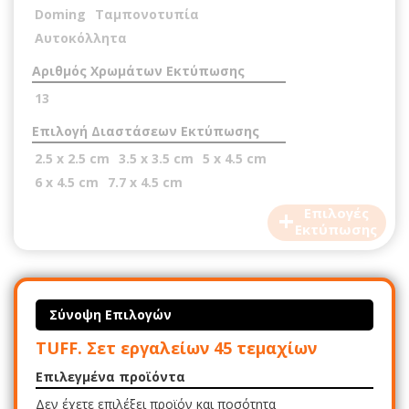
Doming
Ταμπονοτυπία
Αυτοκόλλητα
Αριθμός Χρωμάτων Εκτύπωσης
13
Επιλογή Διαστάσεων Εκτύπωσης
2.5 x 2.5 cm
3.5 x 3.5 cm
5 x 4.5 cm
6 x 4.5 cm
7.7 x 4.5 cm
+
Επιλογές
Εκτύπωσης
Σύνοψη Επιλογών
TUFF. Σετ εργαλείων 45 τεμαχίων
Επιλεγμένα προϊόντα
Δεν έχετε επιλέξει προϊόν και ποσότητα