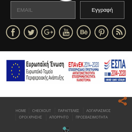
Email
Name
HOME
CHECKOUT
ΠΑΡΑΓΓΕΛΙΕΣ
ΛΟΓΑΡΙΑΣΜΟΣ
Ο ιστοχώρος μας κάνει χρήση cookies για να σας προσφέρει την
ΟΡΟΙ ΧΡΗΣΗΣ
ΑΠΟΡΡΗΤΟ
ΠΡΟΣΒΑΣΙΜΟΤΗΤΑ
καλύτερη δυνατή εμπειρία πλοήγησης.
Διαβάστε περισσότερα