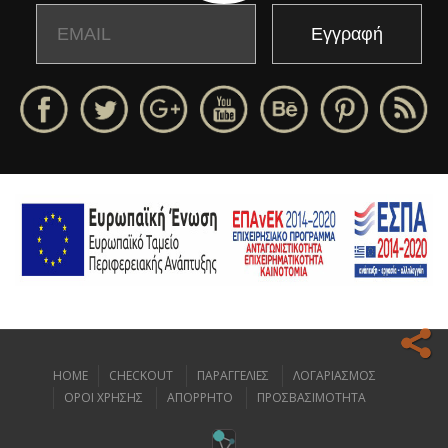
Email
Name
HOME
CHECKOUT
ΠΑΡΑΓΓΕΛΙΕΣ
ΛΟΓΑΡΙΑΣΜΟΣ
Ο ιστοχώρος μας κάνει χρήση cookies για να σας προσφέρει την
ΟΡΟΙ ΧΡΗΣΗΣ
ΑΠΟΡΡΗΤΟ
ΠΡΟΣΒΑΣΙΜΟΤΗΤΑ
καλύτερη δυνατή εμπειρία πλοήγησης.
Διαβάστε περισσότερα