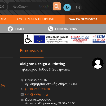
03
ΔΩΡΑ
ΣΥΣΤΗΜΑΤΑ ΠΡΟΒΟΛΗΣ
ΟΛΑ ΤΑ ΠΡΟΪΟΝΤΑ
ΕΡΟΛΟΓΙΑ 2027
ΕΚΤΥΠΩΣΕΙΣ
ΤΙΜΕΣ
ΕΠΙΚΟΙΝΩΝΙΑ
ΠΑ
ΑΥΤΟΚΟΛΛΗΤΑ - ΕΤΙΚΕΤΕΣ
Επικοινωνία
Aldigron Design & Printing
Τηλέμαχος Πόθος & Συνεργάτες
Θουκυδίδου 87
Αγ. Δημητριος Αττικής, Αθήνα, 17343
ΩΡΑ
(+030) 210 3239003
info@aldigron.gr
Ώρες Λειτουργίας:
Δευτέρα–Παρασκευή, 09:00 – 18:00