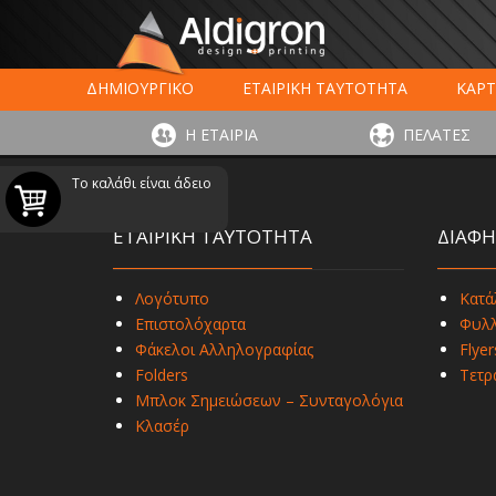
ΔΗΜΙΟΥΡΓΙΚΟ
ΕΤΑΙΡΙΚΗ ΤΑΥΤΟΤΗΤΑ
ΚΑΡΤ
ΕΚΤΥΠΩΣΗ ΣΥΣΚΕΥΑΣΙΑΣ
LARGE FORMAT ΕΚΤΥΠΩΣ
Η ΕΤΑΙΡΙΑ
ΠΕΛΑΤΕΣ
ΨΗΦΙΑΚΕΣ ΕΚΤ
Το καλάθι είναι άδειο
ΕΤΑΙΡΙΚΗ ΤΑΥΤΟΤΗΤΑ
ΔΙΑΦΗ
Λογότυπο
Κατά
Επιστολόχαρτα
Φυλλ
Φάκελοι Αλληλογραφίας
Flyer
Folders
Τετρ
Μπλοκ Σημειώσεων – Συνταγολόγια
Κλασέρ