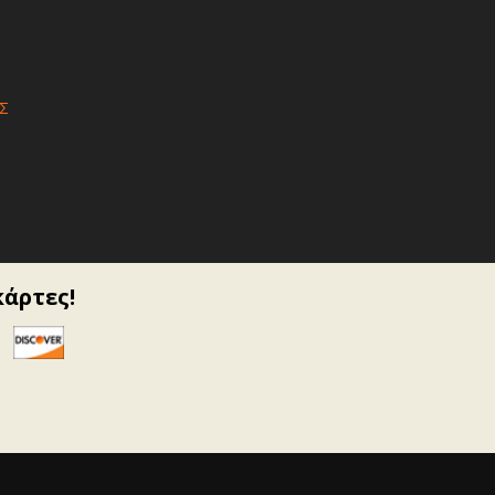
Σ
κάρτες!