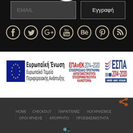
Email
Name
HOME
CHECKOUT
ΠΑΡΑΓΓΕΛΙΕΣ
ΛΟΓΑΡΙΑΣΜΟΣ
Ο ιστοχώρος μας κάνει χρήση cookies για να σας προσφέρει την
ΟΡΟΙ ΧΡΗΣΗΣ
ΑΠΟΡΡΗΤΟ
ΠΡΟΣΒΑΣΙΜΟΤΗΤΑ
καλύτερη δυνατή εμπειρία πλοήγησης.
Διαβάστε περισσότερα