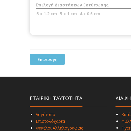
Επιλογή Διαστάσεων Εκτύπωσης
5 x 1.2 cm
5 x 1 cm
4 x 0.5 cm
Επιστροφή
ΕΤΑΙΡΙΚΗ ΤΑΥΤΟΤΗΤΑ
ΔΙΑΦΗ
Λογότυπο
Κατά
Επιστολόχαρτα
Φυλλ
Φάκελοι Αλληλογραφίας
Flyer