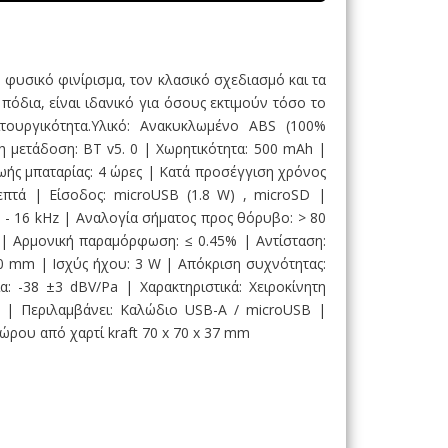
 φυσικό φινίρισμα, τον κλασικό σχεδιασμό και τα
πόδια, είναι ιδανικό για όσους εκτιμούν τόσο το
τουργικότητα.Υλικό: Ανακυκλωμένο ABS (100%
 μετάδοση: BT v5. 0 | Χωρητικότητα: 500 mAh |
ωής μπαταρίας: 4 ώρες | Κατά προσέγγιση χρόνος
επτά | Είσοδος: microUSB (1.8 W) , microSD |
 - 16 kHz | Αναλογία σήματος προς θόρυβο: > 80
 | Αρμονική παραμόρφωση: ≤ 0.45% | Αντίσταση:
0 mm | Ισχύς ήχου: 3 W | Απόκριση συχνότητας:
: -38 ±3 dBV/Pa | Χαρακτηριστικά: Χειροκίνητη
 | Περιλαμβάνει: Καλώδιο USB-A / microUSB |
ώρου από χαρτί kraft 70 x 70 x 37 mm