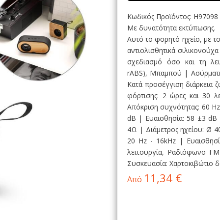
Κωδικός Προϊόντος: H97098
Με δυνατότητα εκτύπωσης.
Αυτό το φορητό ηχείο, με το
αντιολισθητικά σιλικονούχα 
σχεδιασμό όσο και τη λει
rABS), Μπαμπού | Ασύρματη
Κατά προσέγγιση διάρκεια ζ
φόρτισης: 2 ώρες και 30 λ
Απόκριση συχνότητας: 60 Hz
dB | Ευαισθησία: 58 ±3 dB
4Ω | Διάμετρος ηχείου: Ø 4
20 Hz - 16kHz | Ευαισθησία
λειτουργία, Ραδιόφωνο FM
Συσκευασία: Χαρτοκιβώτιο δ
11,34 €
Από