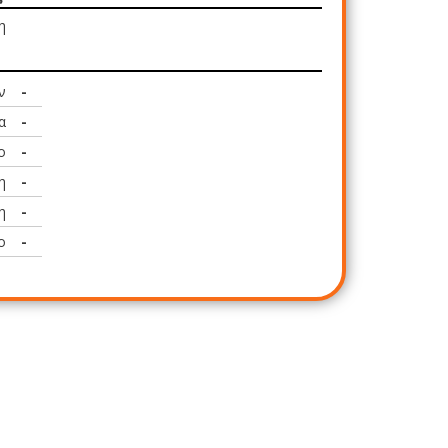
η
ν
-
α
-
ο
-
η
-
η
-
ο
-