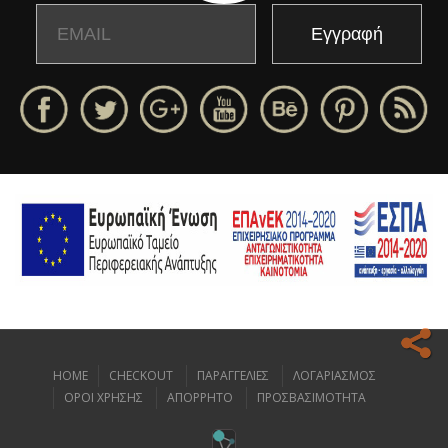
Email
Name
HOME
CHECKOUT
ΠΑΡΑΓΓΕΛΙΕΣ
ΛΟΓΑΡΙΑΣΜΟΣ
Ο ιστοχώρος μας κάνει χρήση cookies για να σας προσφέρει την
ΟΡΟΙ ΧΡΗΣΗΣ
ΑΠΟΡΡΗΤΟ
ΠΡΟΣΒΑΣΙΜΟΤΗΤΑ
καλύτερη δυνατή εμπειρία πλοήγησης.
Διαβάστε περισσότερα