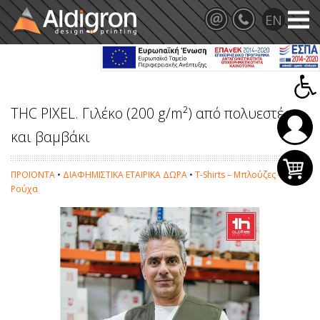
THC PIXEL. Γιλέκο (200 g/m²) από πολυεστέρα
και βαμβάκι
ΠΡΟΪΟΝΤΑ
•
ΔΙΑΦΗΜΙΣΤΙΚΑ ΕΤΑΙΡΙΚΑ ΔΩΡΑ
•
T-Shirts – Μπλούζες –
Ρούχα