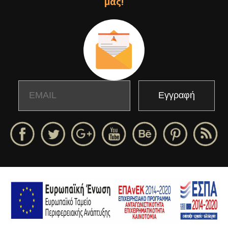
μας!
Email
Name