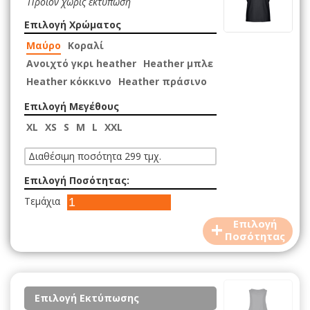
Προϊόν χωρίς εκτύπωση
Επιλογή Χρώματος
Μαύρο
Κοραλί
Ανοιχτό γκρι heather
Heather μπλε
Heather κόκκινο
Heather πράσινο
Επιλογή Μεγέθους
XL
XS
S
M
L
XXL
Διαθέσιμη ποσότητα 299 τμχ.
Επιλογή Ποσότητας:
Τεμάχια
+
Επιλογή
Ποσότητας
Επιλογή Εκτύπωσης