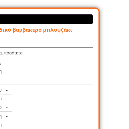
δικό βαμβακερό μπλουζάκι
και ποσότητα
ς
η
ν
-
α
-
ο
-
η
-
η
-