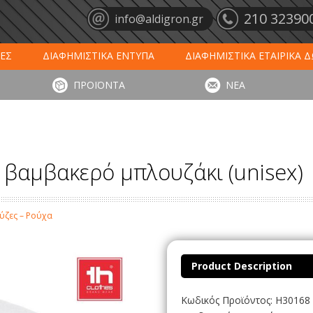
210 32390
info@aldigron.gr
ΕΣ
ΔΙΑΦΗΜΙΣΤΙΚΑ ΕΝΤΥΠΑ
ΔΙΑΦΗΜΙΣΤΙΚΑ ΕΤΑΙΡΙΚΑ 
ΕΙΣ
ΞΕΝΟΔΟΧΕΙΑ - ΕΣΤΙΑΣΗ
ΤΑΠΕΤΑ ΕΙΣΟΔΟΥ
ΗΜ
ΠΡΟΪΟΝΤΑ
ΝΕΑ
ΥΠΩΣΕΙΣ
ΕΞΕΙΔΙΚΕΥΜΕΝΑ ΠΡΟΪΟΝΤΑ
ΛΟΓΙΣΤΙΚΑ ΕΝΤΥ
βαμβακερό μπλουζάκι (unisex)
ούζες – Ρούχα
Product Description
Κωδικός Προϊόντος: H30168