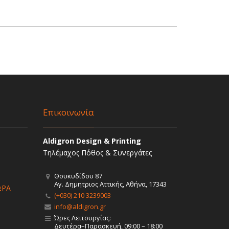
Επικοινωνία
Aldigron Design & Printing
Τηλέμαχος Πόθος & Συνεργάτες
Θουκυδίδου 87
Αγ. Δημητριος Αττικής, Αθήνα, 17343
ΩΡΑ
(+030) 210 3239003
info@aldigron.gr
Ώρες Λειτουργίας:
Δευτέρα–Παρασκευή, 09:00 – 18:00