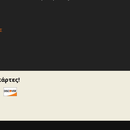
Σ
κάρτες!