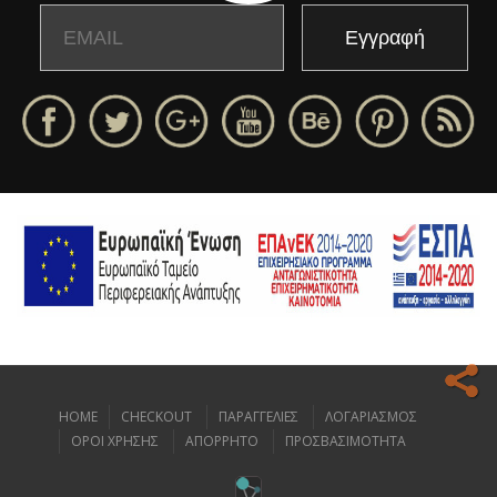
Email
Name
HOME
CHECKOUT
ΠΑΡΑΓΓΕΛΙΕΣ
ΛΟΓΑΡΙΑΣΜΟΣ
Ο ιστοχώρος μας κάνει χρήση cookies για να σας προσφέρει την
ΟΡΟΙ ΧΡΗΣΗΣ
ΑΠΟΡΡΗΤΟ
ΠΡΟΣΒΑΣΙΜΟΤΗΤΑ
καλύτερη δυνατή εμπειρία πλοήγησης.
Διαβάστε περισσότερα